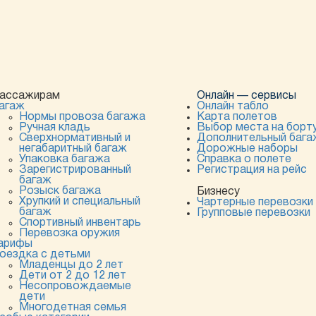
ассажирам
Онлайн — сервисы
агаж
Онлайн табло
Нормы провоза багажа
Карта полетов
Ручная кладь
Выбор места на борт
Сверхнормативный и
Дополнительный бага
негабаритный багаж
Дорожные наборы
Упаковка багажа
Справка о полете
Зарегистрированный
Регистрация на рейс
багаж
Розыск багажа
Бизнесу
Хрупкий и специальный
Чартерные перевозки
багаж
Групповые перевозки
Спортивный инвентарь
Перевозка оружия
арифы
оездка с детьми
Младенцы до 2 лет
Дети от 2 до 12 лет
Несопровождаемые
дети
Многодетная семья