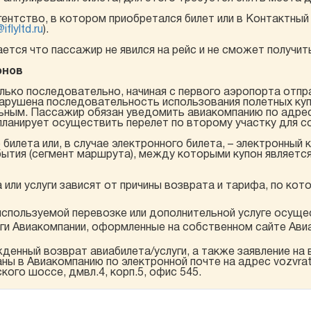
ентство, в котором приобретался билет или в Контактный 
flyltd.ru
).
тается что пассажир не явился на рейс и не сможет получи
онов
ько последовательно, начиная с первого аэропорта отпра
арушена последовательность использования полетных купо
льным. Пассажир обязан уведомить авиакомпанию по адре
 планирует осуществить перелет по второму участку для с
билета или, в случае электронного билета, – электронный
ытия (сегмент маршрута), между которыми купон являетс
или услуги зависят от причины возврата и тарифа, по кот
используемой перевозке или дополнительной услуге осуще
уги Авиакомпании, оформленные на собственном сайте А
нный возврат авиабилета/услуги, а также заявление на
 в Авиакомпанию по электронной почте на адрес vozvrat@ifl
кого шоссе, дмвл.4, корп.5, офис 545.