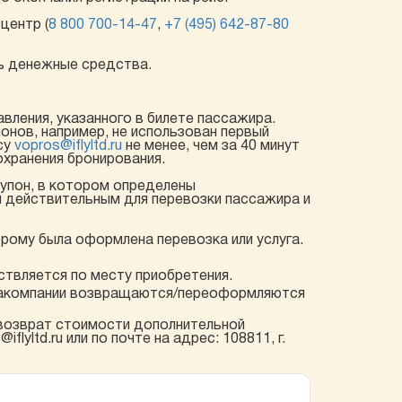
центр (
8 800 700-14-47
,
+7 (495) 642-87-80
ть денежные средства.
вления, указанного в билете пассажира.
нов, например, не использован первый
су
vopros@iflyltd.ru
не менее, чем за 40 минут
охранения бронирования.
 купон, в котором определены
я действительным для перевозки пассажира и
орому была оформлена перевозка или услуга.
ствляется по месту приобретения.
виакомпании возвращаются/переоформляются
 возврат стоимости дополнительной
yltd.ru или по почте на адрес: 108811, г.