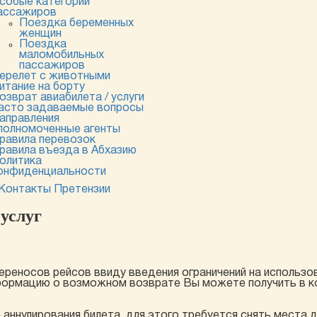
собые категории
ассажиров
Поездка беременных
женщин
Поездка
маломобильных
пассажиров
ерелет с животными
итание на борту
озврат авиабилета / услуги
асто задаваемые вопросы
аправления
полномоченные агенты
равила перевозок
равила въезда в Абхазию
олитика
онфиденциальности
Контакты
Претензии
 услуг
ереносов рейсов ввиду введения ограничений на использ
ормацию о возможном возврате Вы можете получить в к
ннулирования билета, для этого требуется снять места д