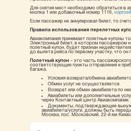
Для снятия мест необходимо обратиться в аг
кнопка 1 или добавочный номер 1116,
vopros@i
Если пассажир не аннулировал билет, то счи
Правила использования перелетных куп
Авиакомпания принимает полетные купоны тол
Электронный билет, в котором пассажиром н
полетный купон, будет признан недействите
до вылета рейса по первому участку, что он
Полетный купон
– это часть пассажирского 
соответствующие пункты отправления и приб
багажа.
Условия возврата/обмена авиабилета 
Обмен услуг не осуществляется.
Возврат или обмен авиабилета по не
Авиабилеты или дополнительные усл
через Контактный центр Авиакомпании.
Документы, подтверждающие вынужде
авиабилета/услуги, должны быть переданы
Москва, пос. Московский, 22-й км Киевс