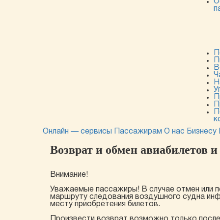
О
п
П
П
В
Ч
Н
У
П
П
П
к
Онлайн — сервисы
Пассажирам
О нас
Бизнесу
Возврат и обмен авиабилетов и
Внимание!
Уважаемые пассажиры! В случае отмен или п
маршруту следования воздушного судна инф
месту приобретения билетов.
Произвести возврат возможно только после а