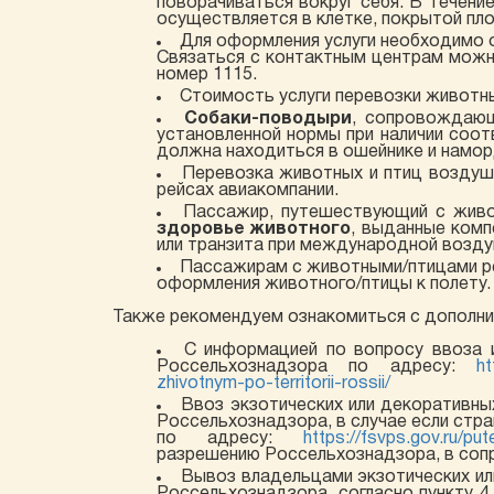
поворачиваться вокруг себя. В течени
осуществляется в клетке, покрытой пл
Для оформления услуги необходимо о
Связаться с контактным центрам можн
номер 1115.
Стоимость услуги перевозки животн
Собаки-поводыри
, сопровождающ
установленной нормы при наличии соо
должна находиться в ошейнике и наморд
Перевозка животных и птиц воздуш
рейсах авиакомпании.
Пассажир, путешествующий с живо
здоровье животного
, выданные комп
или транзита при международной возду
Пассажирам с животными/птицами р
оформления животного/птицы к полету.
Также рекомендуем ознакомиться с дополни
С информацией по вопросу ввоза 
Россельхознадзора по адресу:
ht
zhivotnym-po-territorii-rossii/
Ввоз экзотических или декоративн
Россельхознадзора, в случае если стр
по адресу:
https://fsvps.gov.ru/p
разрешению Россельхознадзора, в соп
Вывоз владельцами экзотических ил