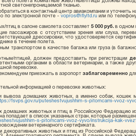
е всего полета комнатные животные/птицы должны находи
отной светонепроницаемой тканью.
братиться в контактный центр авиакомпании и уточнить н
о по электронной почте -
vopros@iflyltd.ru
или по телефон
ых/птиц в салоне самолета составляет
5 000 руб.
в одном 
ие пассажиров с отсутствием зрения или слуха, перев
тветствующей дрессировки, что удостоверяется сертифи
нике в течение полета.
ным транспортом в качестве багажа или груза (в багажн
тным/птицей, должен предоставить при регистрации
де
етентными органами в области ветеринарии, а также дру
шной перевозке.
екомендуем приезжать в аэропорт
заблаговременно
для
тельной информацией о перевозке животных:
и вывоза домашних животных, а именно собак, кошек 
tps://fsvps.gov.ru/puteshestvujushhim-s-pitomcami-vvoz-vyv
ых домашних животных и птиц в Российскую Федерацию и
ана попадает в список указанных стран, которые размещ
uteshestvujushhim-s-pitomcami-vvoz-vyvo/instrukcija-kak-vvez
ровождении ветеринарного сертификата.
и декоративных животных и птиц из Российской Федерац