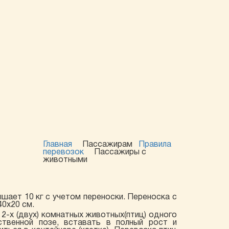
Главная
Пассажирам
Правила
перевозок
Пассажиры с
животными
ышает 10 кг с учетом переноски. Переноска с
0х20 см.
2-х (двух) комнатных животных(птиц) одного
твенной позе, вставать в полный рост и