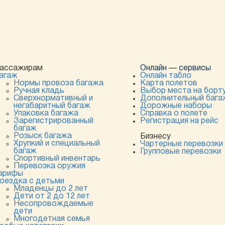
ассажирам
Онлайн — сервисы
агаж
Онлайн табло
Нормы провоза багажа
Карта полетов
Ручная кладь
Выбор места на борт
Сверхнормативный и
Дополнительный бага
негабаритный багаж
Дорожные наборы
Упаковка багажа
Справка о полете
Зарегистрированный
Регистрация на рейс
багаж
Розыск багажа
Бизнесу
Хрупкий и специальный
Чартерные перевозки
багаж
Групповые перевозки
Спортивный инвентарь
Перевозка оружия
арифы
оездка с детьми
Младенцы до 2 лет
Дети от 2 до 12 лет
Несопровождаемые
дети
Многодетная семья