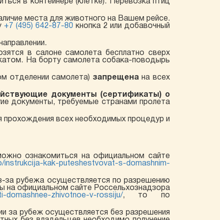
ться в контейнере (клетке). Перевозка птиц
аличие места для животного на Вашем рейсе.
у
+7 (495) 642-87-80
кнопка 2 или добавочный
направлении.
озятся в салоне самолета бесплатно сверх
катом. На борту самолета собака-поводырь
ом отделении самолета)
запрещена
на всех
йствующие документы (сертификаты) о
гие документы, требуемые странами пролета
 прохождения всех необходимых процедур и
можно ознакомиться на официальном сайте
o/instrukcija-kak-puteshestvovat-s-domashnim-
з-за рубежа осуществляется по разрешению
ены на официальном сайте Россельхознадзора
ti-domashnee-zhivotnoe-v-rossiju/
, то по
ии за рубеж осуществляется без разрешения