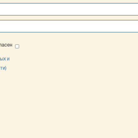
ласен
ых и
ти)