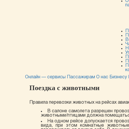
О
п
П
П
В
Ч
Н
У
П
П
П
к
Онлайн — сервисы
Пассажирам
О нас
Бизнесу
Поездка с животными
Правила перевозки животных на рейсах авиак
В салоне самолета разрешен прово
животными/птицами должна помещаться
На одном рейсе допускается провоз 
вида, при этом комнатные животные