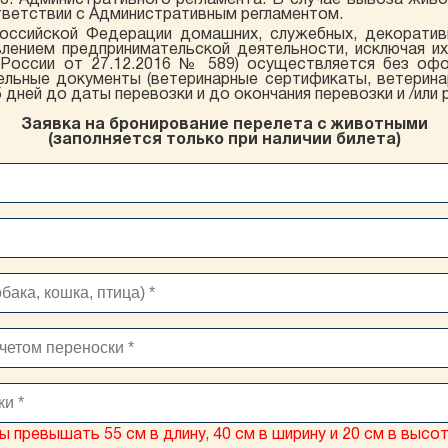
.3. Административного регламента. В случае вывоза жив
тветствии с Административным регламентом.
оссийской Федерации домашних, служебных, декорати
лением предпринимательской деятельности, исключая и
а России от 27.12.2016 № 589) осуществляется без оф
льные документы (ветеринарные сертификаты, ветеринар
 дней до даты перевозки и до окончания перевозки и /или
Заявка на бронирование перелета с животными
(заполняется только при наличии билета)
 превышать 55 см в длину, 40 см в ширину и 20 см в высо