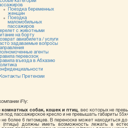
собые категории
ассажиров
Поездка беременных
женщин
Поездка
маломобильных
пассажиров
ерелет с животными
итание на борту
озврат авиабилета / услуги
асто задаваемые вопросы
аправления
полномоченные агенты
равила перевозок
равила въезда в Абхазию
олитика
онфиденциальности
Контакты
Претензии
омпании iFly:
з
комнатных собак, кошек и птиц
, вес которых не прев
 под пассажирское кресло и не превышать габариты 55х4
не более 6 питомцев. В переноске может находиться до 
 (птицы) должны иметь возможность лежать в естес