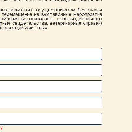
отных без владельцев необходимо получение
вных животных, осуществляемом без смены
х перемещение на выставочные мероприятия
ормления ветеринарного сопроводительного
ные свидетельства, ветеринарные справки)
 реализации животных.
ту